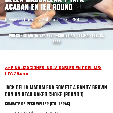
DELLA MADDALENA Y TAFA
ACABAN EN 1ER ROUND
Revive La Cartelera Estelar De UFC 284
POR CHRISTIAN TETZPA / IG: @CHRISTIAN_TETZPA • FEB. 12,
2023
>> FINALIZACIONES INOLVIDABLES EN PRELIMS:
UFC 284 <<
JACK DELLA MADDALENA SOMETE A RANDY BROWN
CON UN REAR NAKED CHOKE (ROUND 1)
COMBATE DE PESO WELTER (170 LIBRAS)