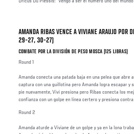
Dricus Du Plessis: "Vengo a ser el número uno del mundo
AMANDA RIBAS VENCE A VIVIANE ARAUJO POR D
29-27, 30-27)
COMBATE POR LA DIVISIÓN DE PESO MOSCA (125 LIBRAS)
Round 1
Amanda conecta una patada baja en una pelea que abre a 
captura con una guillotina pero Amanda logra escapar y 
pie nuevamente, Vivi presiona pero Ribas conecta los me
confianza con un golpe en línea certero y presiona contra
Social
Round 2
Post
Amanda aturde a Viviane de un golpe y ya en la lona trabaj