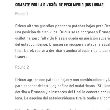
COMBATE POR LA DIVISIÓN DE PESO MEDIO (185 LIBRAS)
Round 1
Dricus alterna guardias y conecta patadas bajas pero De
una posición de cien kilos. Dricus se reincorpora y Bruns
guillotina, pero fall y Du Plessis queda en posición superi
del estadounidense. Brunson se recupera y ataca la espal
final, Derek vuelve a derribar y agobia al sudafricano con
trasera.
Social
Round 2
Post
Dricus agrede con patadas bajas y con combinaciones y 
para escapar del striking dañino del sudafricano. 'Stillk
derriba a Brunson y a instantes del final lo conecta con u
lona. La esquina del estadounidense tira la toalla y el com