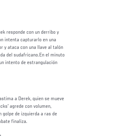
rek responde con un derribo y
on intenta capturarlo en una
or y ataca con una llave al talón
da del sudafricano.En el minuto
 un intento de estrangulación
lastima a Derek, quien se mueve
nocks' agrede con volumen,
n golpe de izquierda a ras de
bate finaliza.