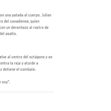
con una patada al cuerpo. Julian
ro del canadiense, quien
on un derechazo al rostro de
del asalto.
uelve al centro del octágono y se
ntra la reja y aturde a
ez detiene el combate.
e soy".