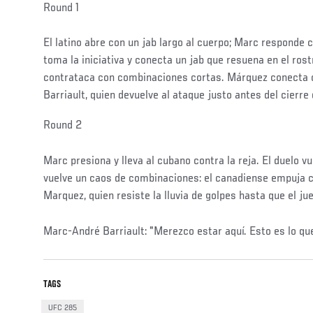
Round 1
El latino abre con un jab largo al cuerpo; Marc responde 
toma la iniciativa y conecta un jab que resuena en el rost
contrataca con combinaciones cortas. Márquez conecta c
Barriault, quien devuelve al ataque justo antes del cierre 
Social
Round 2
Post
Marc presiona y lleva al cubano contra la reja. El duelo v
vuelve un caos de combinaciones: el canadiense empuja co
Marquez, quien resiste la lluvia de golpes hasta que el ju
Marc-André Barriault: "Merezco estar aquí. Esto es lo qu
TAGS
UFC 285