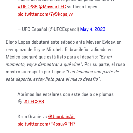
#UFC288
@MovsarUFC
vs Diego Lopes
pic.twitter.com/7y9kcpsjvv
— UFC Español (@UFCEspanol)
May 4, 2023
Diego Lopes debutará este sábado ante Movsar Evloev, en
reemplazo de Bryce Mitchell. El brasileño radicado en
México aseguró que está listo para el desafío:
“Es mi
momento, voy a demostrar a qué vine”
. Por su parte, el ruso
mostró su respeto por Lopes:
“Las lesiones son parte de
este deporte; estoy listo para el nuevo desafío”
.
Abrimos las estelares con este duelo de plumas
💪
#UFC288
Kron Gracie vs
@JourdainAir
pic.twitter.com/F4osuvXFH7