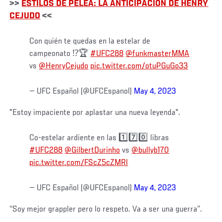
>>
ESTILOS DE PELEA: LA ANTICIPACIÓN DE HENRY
CEJUDO
<<
Con quién te quedas en la estelar de
campeonato ⁉️🏆
#UFC288
@funkmasterMMA
vs
@HenryCejudo
pic.twitter.com/otuPGuGo33
— UFC Español (@UFCEspanol)
May 4, 2023
"Estoy impaciente por aplastar una nueva leyenda".
Co-estelar ardiente en las 1️⃣7️⃣0️⃣ libras
#UFC288
@GilbertDurinho
vs
@bullyb170
pic.twitter.com/FScZ5cZMRl
— UFC Español (@UFCEspanol)
May 4, 2023
‘‘Soy mejor grappler pero lo respeto. Va a ser una guerra’’.