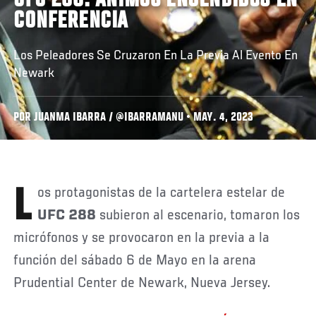
UFC 288: ÁNIMOS ENCENDIDOS EN
CONFERENCIA
Los Peleadores Se Cruzaron En La Previa Al Evento En
Newark
POR JUANMA IBARRA / @IBARRAMANU • MAY. 4, 2023
Los protagonistas de la cartelera estelar de
UFC 288
subieron al escenario, tomaron los
micrófonos y se provocaron en la previa a la
función del sábado 6 de Mayo en la arena
Prudential Center de Newark, Nueva Jersey.