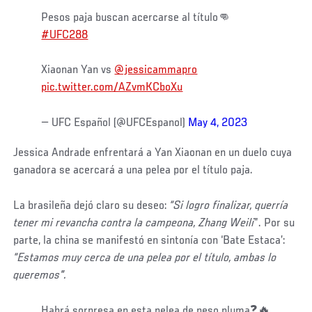
Pesos paja buscan acercarse al título👊
#UFC288
Xiaonan Yan vs
@jessicammapro
pic.twitter.com/AZvmKCboXu
— UFC Español (@UFCEspanol)
May 4, 2023
Jessica Andrade enfrentará a Yan Xiaonan en un duelo cuya
ganadora se acercará a una pelea por el título paja.
La brasileña dejó claro su deseo:
“Si logro finalizar, querría
tener mi revancha contra la campeona, Zhang Weili
”. Por su
parte, la china se manifestó en sintonía con ‘Bate Estaca’:
“Estamos muy cerca de una pelea por el título, ambas lo
queremos".
Habrá sorpresa en esta pelea de peso pluma❓🔥