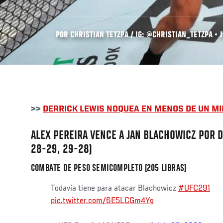
POR CHRISTIAN TETZPA / IG: @CHRISTIAN_TETZPA • J
>>
DERRICK LEWIS NOQUEA EN MENOS DE UN M
ALEX PEREIRA VENCE A JAN BLACHOWICZ POR D
28-29, 29-28)
COMBATE DE PESO SEMICOMPLETO (205 LIBRAS)
Todavía tiene para atacar Blachowicz
#UFC291
pic.twitter.com/6E5LCGm4Yg