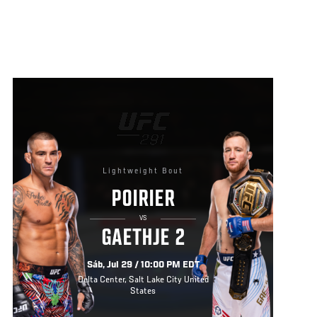
Lightweight Bout
POIRIER
VS
GAETHJE 2
Sáb, Jul 29 / 10:00 PM EDT
Delta Center, Salt Lake City United
States