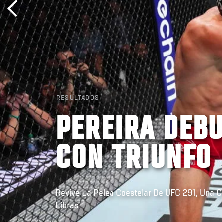
RESULTADOS
PEREIRA DEB
CON TRIUNFO
Revive La Pelea Coestelar De UFC 291, Una C
Libras