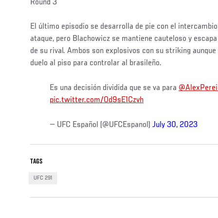
Round 3
El último episodio se desarrolla de pie con el intercambi
ataque, pero Blachowicz se mantiene cauteloso y escapa
de su rival. Ambos son explosivos con su striking aunque
duelo al piso para controlar al brasileño.
Es una decisión dividida que se va para
@AlexPere
pic.twitter.com/Od9sE1Czvh
— UFC Español (@UFCEspanol)
July 30, 2023
TAGS
UFC 291