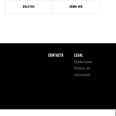
BOLETOS
CÓMO VER
Pie
CONTACTO
LEGAL
de
Condiciones
Página
Política de
privacidad