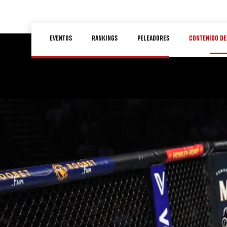
Pasar
al
Main
contenido
EVENTOS
RANKINGS
PELEADORES
CONTENIDO DE
navigation
principal