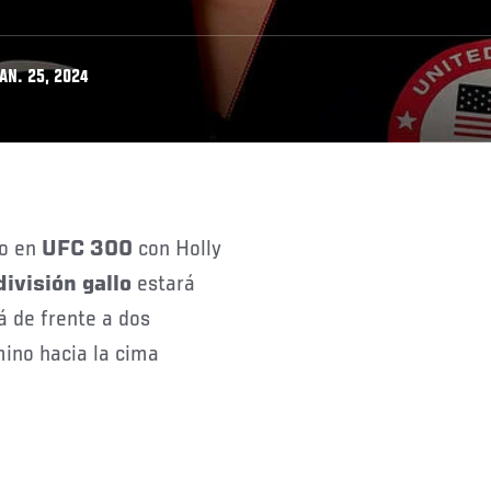
AN. 25, 2024
no en
UFC 300
con Holly
división gallo
estará
á de frente a dos
ino hacia la cima