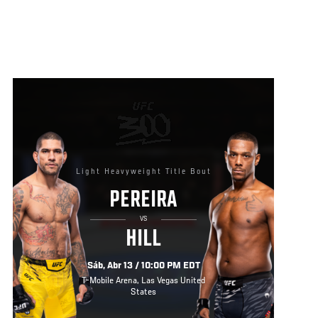
Light Heavyweight Title Bout
PEREIRA
VS
HILL
Sáb, Abr 13 / 10:00 PM EDT
T-Mobile Arena, Las Vegas United
States