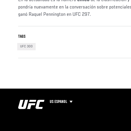
En la actualidad es la número
cinco
de la clasificación y 
pondría nuevamente en la conversación sobre potenciales
ganó Raquel Pennington en UFC 297.
TAGS
UFC 300
US ESPANOL