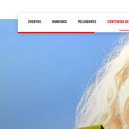
Pasar
al
Main
contenido
EVENTOS
RANKINGS
PELEADORES
CONTENIDO DE
navigation
principal