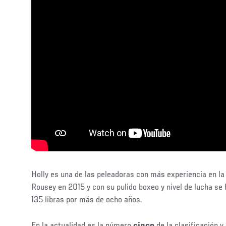
Holly es una de las peleadoras con más experiencia en l
Rousey en 2015 y con su pulido boxeo y nivel de lucha se
135 libras por más de ocho años.