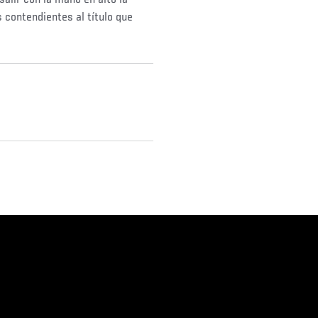
salir con la mano en alto la
 contendientes al título que