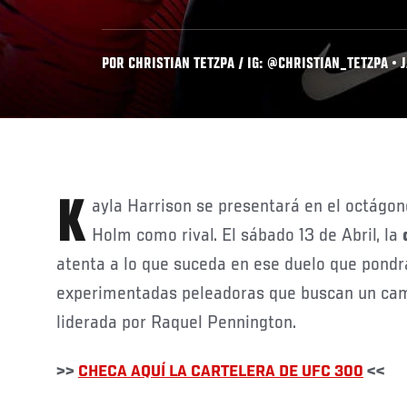
POR CHRISTIAN TETZPA / IG: @CHRISTIAN_TETZPA • J
Kayla Harrison se presentará en el octágo
Holm como rival. El sábado 13 de Abril, la
atenta a lo que suceda en ese duelo que pondr
experimentadas peleadoras que buscan un cam
liderada por Raquel Pennington.
>>
CHECA AQUÍ LA CARTELERA DE UFC 300
<<