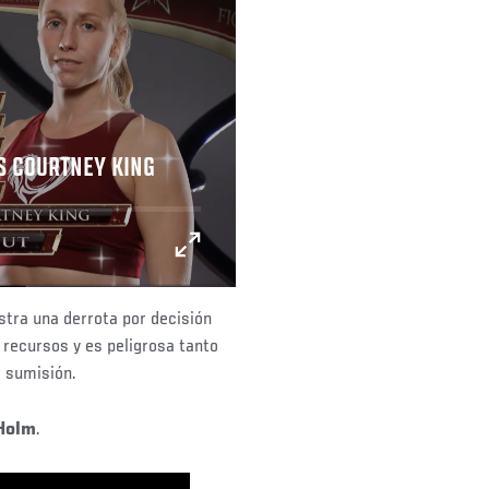
VS COURTNEY KING
istra una derrota por decisión
 recursos y es peligrosa tanto
r sumisión.
 Holm
.