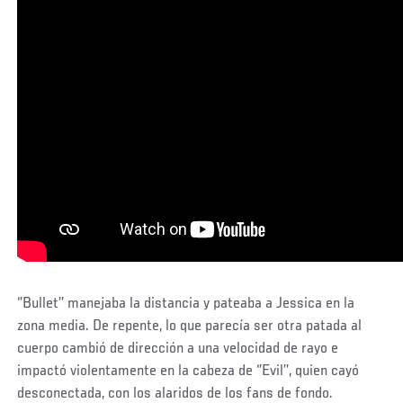
‘’Bullet’’ manejaba la distancia y pateaba a Jessica en la
zona media. De repente, lo que parecía ser otra patada al
cuerpo cambió de dirección a una velocidad de rayo e
impactó violentamente en la cabeza de ‘’Evil’’, quien cayó
desconectada, con los alaridos de los fans de fondo.