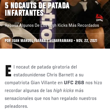
5 NOCAUTS DE PATADA
INFARTANTES
Repasa Algunos De Los High Kicks Más Recordados
POR JUAN MANUEL IBARRA / @IBARRAMANU • NOV. 22, 2021
El nocaut de patada giratoria del
estadounidense Chris Barnett a su
compatriota Gian Villante en
UFC 268
nos hizo
recordar algunas de las
high kicks
más
sensacionales que nos han regalado nuestros
peleadores.