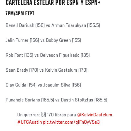
CARTELERA ESTELAR POR ESPN Y ESPN+
7PM/4PM ETPT
Beneil Dariush (156) vs Arman Tsarukyan (155.5)
Jalin Turner (156) vs Bobby Green (155)
Rob Font (135) vs Deiveson Figueiredo (135)
Sean Brady (170) vs Kelvin Gastelum (170)
Clay Guida (154) vs Joaquim Silva (156)
Punahele Soriano (185.5) vs Dustin Stoltzfus (185.5)
Un guerrero🙌 170 libras para
@KelvinGastelum
#UFCAustin
pic.twitter.com/q1FnOyVSs3