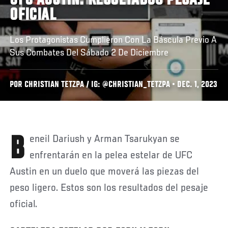
UFC AUSTIN: RESULTADOS PESAJE
OFICIAL
Los Protagonistas Cumplieron Con La Báscula Previo A
Sus Combates Del Sábado 2 De Diciembre
POR CHRISTIAN TETZPA / IG: @CHRISTIAN_TETZPA • DEC. 1, 2023
Beneil Dariush y Arman Tsarukyan se
enfrentarán en la pelea estelar de UFC
Austin en un duelo que moverá las piezas del
peso ligero. Estos son los resultados del pesaje
oficial.