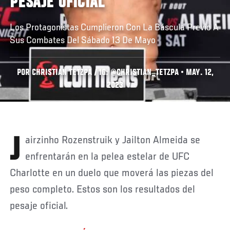
PESAJE OFICIAL
Los Protagonistas Cumplieron Con La Báscula Previo A
Sus Combates Del Sábado 13 De Mayo
POR CHRISTIAN TETZPA / IG: @CHRISTIAN_TETZPA • MAY. 12,
2023
Jairzinho Rozenstruik y Jailton Almeida se
enfrentarán en la pelea estelar de UFC
Charlotte en un duelo que moverá las piezas del
peso completo. Estos son los resultados del
pesaje oficial.