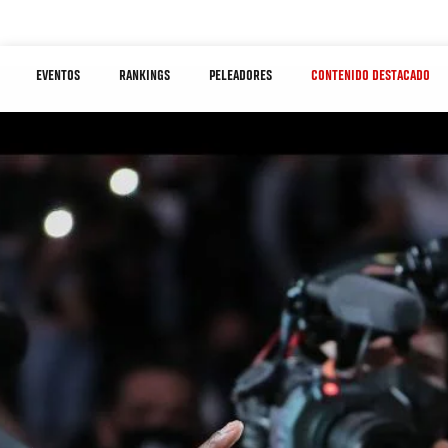
Pasar
al
Main
contenido
EVENTOS
RANKINGS
PELEADORES
CONTENIDO DESTACADO
navigation
principal