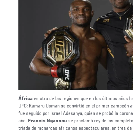
África
es otra de las regiones que en los últimos años 
UFC; Kamaru Usman se convirtió en el primer campeón af
fue seguido por Israel Adesanya, quien se probó la coro
año.
Francis Ngannou
se proclamó rey de los completo
tríada de monarcas africanos espectaculares, en tres de 