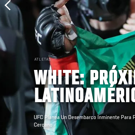
ATLETAS
WHITE: PRÓX
LATINOAMÉRIC
UFC Planea Un Desembarco Inminente Para Po
Cercano