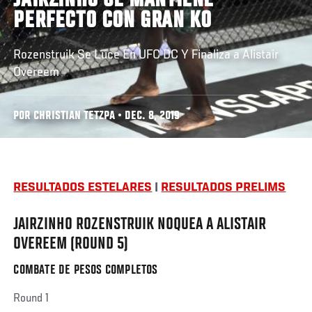
JAIRZINHO SE MANTIENE
PERFECTO CON GRAN KO
Rozenstruik Se Luce En UFC DC Y Finaliza a Alistair
Overeem
POR CHRISTIAN TETZPA • DEC. 8, 2019
RESULTADOS ESTELARES
|
RESULTADOS PRELIMS
JAIRZINHO ROZENSTRUIK NOQUEA A ALISTAIR
OVEREEM (ROUND 5)
COMBATE DE PESOS COMPLETOS
Social
Round 1