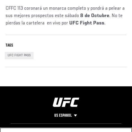
CFFC 113 coronará un monarca completo y pondrá a pelear a
sus mejores prospectos este sábado
8 de Octubre
. No te
pierdas la cartelera en vivo por
UFC Fight Pass
.
TAGS
UFC FIGHT PASS
US ESPANOL