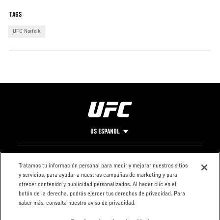
TAGS
UFC Norfolk
US ESPANOL
Pie
CONTACTO
LEGAL
Tratamos tu información personal para medir y mejorar nuestros sitios
y servicios, para ayudar a nuestras campañas de marketing y para
de
Condiciones
ofrecer contenido y publicidad personalizados. Al hacer clic en el
Página
Política de
botón de la derecha, podrás ejercer tus derechos de privacidad. Para
privacidad
saber más, consulta nuestro aviso de privacidad.