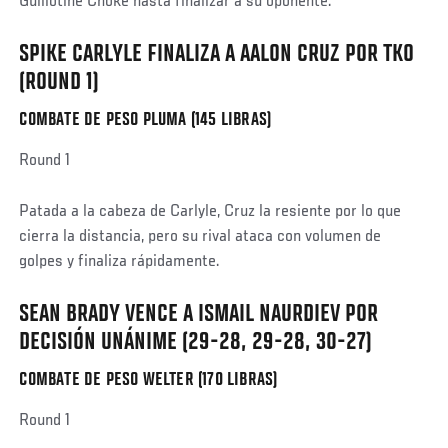
Guillotine Choke hasta finalizar a su oponente.
SPIKE CARLYLE FINALIZA A AALON CRUZ POR TKO
(ROUND 1)
COMBATE DE PESO PLUMA (145 LIBRAS)
Social
Round 1
Post
Patada a la cabeza de Carlyle, Cruz la resiente por lo que
cierra la distancia, pero su rival ataca con volumen de
golpes y finaliza rápidamente.
SEAN BRADY VENCE A ISMAIL NAURDIEV POR
DECISIÓN UNÁNIME (29-28, 29-28, 30-27)
COMBATE DE PESO WELTER (170 LIBRAS)
Social
Round 1
Post