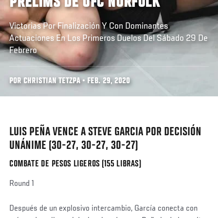
PRELIMS DE UFC NORFOLK
Victorias Por Finalización Y Con Dominantes
Actuaciones En Los Primeros Duelos Del Sábado 29 De
Febrero
POR CHRISTIAN TETZPA • FEB. 29, 2020
LUIS PEÑA VENCE A STEVE GARCIA POR DECISIÓN
UNÁNIME (30-27, 30-27, 30-27)
COMBATE DE PESOS LIGEROS (155 LIBRAS)
Social
Round 1
Post
Después de un explosivo intercambio, García conecta con