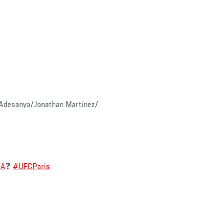
l Adesanya/Jonathan Martínez/
MA
❓
#UFCParis