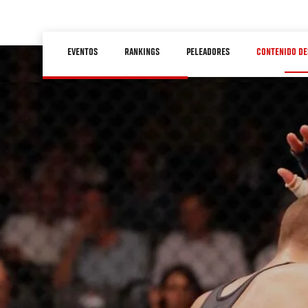
Pasar
al
Main
contenido
EVENTOS
RANKINGS
PELEADORES
CONTENIDO DE
navigation
principal