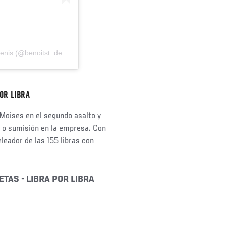
Una publicación compartida de Benoît"God of War"Saint Denis (@benoitst_denis)
OR LIBRA
 Moises en el segundo asalto y
ut o sumisión en la empresa. Con
leador de las 155 libras con
ETAS - LIBRA POR LIBRA