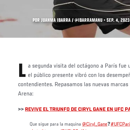
POR JUANMA IBARRA / @IBARRAMANU • SEP. 4, 2023
La segunda visita del octágono a París fue un espectáculo en el que
el público presente vibró con los desempeñ
contendientes. Repasamos las nuevas marcas t
Arena:
>>
REVIVE EL TRIUNFO DE CIRYL GANE EN UFC P
Que sigue para la maquina
@Ciryl_Gane
❓
#UFCPar