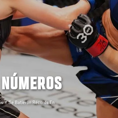
N NÚMEROS
ow Y Se Batieron Récords En