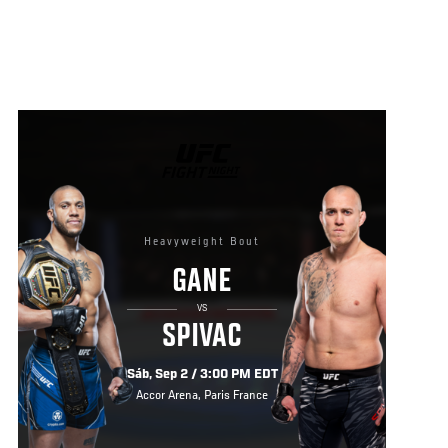
UFC
FIGHT
NIGHT
Heavyweight Bout
GANE
VS
SPIVAC
Sáb, Sep 2 / 3:00 PM EDT
Accor Arena, Paris France