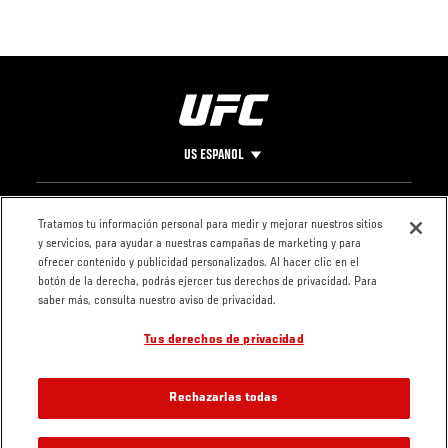
US ESPANOL
Pie
CONTACTO
LEGAL
Tratamos tu información personal para medir y mejorar nuestros sitios
y servicios, para ayudar a nuestras campañas de marketing y para
de
Condiciones
ofrecer contenido y publicidad personalizados. Al hacer clic en el
Página
Política de
botón de la derecha, podrás ejercer tus derechos de privacidad. Para
privacidad
saber más, consulta nuestro aviso de privacidad.
Tus derechos de privacidad
Rechazarlas todas