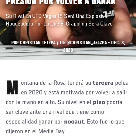
PRESIÓN POR VOLVER A GANAR
Su Rival En UFC Vegas 16 Será Una Explosiva
Noqueadora Por Lo Que El Grappling Será Clave
POR CHRISTIAN TETZPA / IG: @CHRISTIAN_TETZPA • DEC. 3,
2020
Montana de la Rosa tendrá su
tercera
pelea
en 2020 y está motivada por volver a salir
con la mano en alto. Su nivel en el
piso
podría
ser clave ante una rival que tiene como
especialidad ganar por
nocaut
. Esto fue lo que
dijeron en el Media Day.