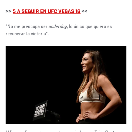
>>
5 A SEGUIR EN UFC VEGAS 16
<<
Social
“No me preocupa ser
underdog
, lo único que quiero es
Post
recuperar la victoria”.