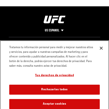
US ESPANOL
Pie
CONTACTO
LEGAL
Tratamos tu información personal para medir y mejorar nuestros sitios
y servicios, para ayudar a nuestras campañas de marketing y para
de
Condiciones
ofrecer contenido y publicidad personalizados. Al hacer clic en el
Página
Política de
botón de la derecha, podrás ejercer tus derechos de privacidad. Para
privacidad
saber más, consulta nuestro aviso de privacidad.
Tus derechos de privacidad
Rechazarlas todas
Aceptar cookies