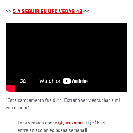
>>
5 A SEGUIR EN UFC VEGAS 43
<<
“Este campamento fue duro. Extraño ver y escuchar a mi
entrenador”.
Toda semana donde
@yanezmma
🇺🇸🇲🇽
entre en acción es buena semana!!!