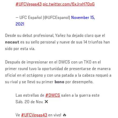
#UFCVegas43
pic.twitter.com/6xJrxH70oG
— UFC Español (@UFCEspanol)
November 15,
2021
Desde su debut profesional, Yañez ha dejado claro que el
nocaut
es su sello personal y nueve de sus 14 triunfos han
sido por esta vía.
Después de impresionar en el DWCS con un TKO en el
primer round tuvo la oportunidad de presentarse de manera
oficial en el octágono y con una patada a la cabeza noqueó a
su rival y se llevó su primer
bono
por desempeño.
Las estrellas de
#DWCS
salen a la guerra este
Sáb. 20 de Nov. ❌
Ve
#UFCVegas43
en vivo! 🔥