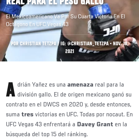
REAL PARA EL PESO GALLO
El Mexicoamericano Va Por Su Cuarta Victoria En El
Octágono En UFC Vegas 43
POR CHRISTIAN TETZPA / IG: @CHRISTIAN_TETZPA • NOV. 18,
2021
Adrián Yañez es una
amenaza
real para la
división gallo. El de origen mexicano ganó su
contrato en el DWCS en 2020 y, desde entonces,
suma
tres
victorias en UFC. Todas por nocaut. En
UFC Vegas 43 enfrentará a
Davey Grant
en la
búsqueda del top 15 del ránking.