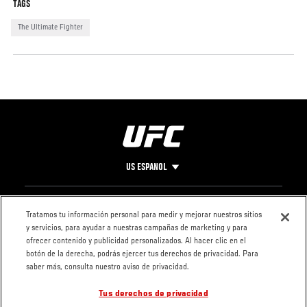
TAGS
The Ultimate Fighter
US ESPANOL
Pie
CONTACTO
LEGAL
Tratamos tu información personal para medir y mejorar nuestros sitios
y servicios, para ayudar a nuestras campañas de marketing y para
de
Condiciones
ofrecer contenido y publicidad personalizados. Al hacer clic en el
Página
Política de
botón de la derecha, podrás ejercer tus derechos de privacidad. Para
privacidad
saber más, consulta nuestro aviso de privacidad.
Tus derechos de privacidad