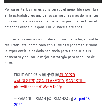
Por su parte, Usman es considerado el mejor libra por libra
en la actualidad; es uno de los campeones más dominantes
con cinco defensas y se mantiene con paso perfecto en el
octágono desde que ganó TUF 21 hace siete años.
El nigeriano cuenta con un elevado nivel de lucha, el cual ha
resultado letal combinado con su veloz y poderoso striking;
la experiencia le ha dado paciencia para trabajar a sus
oponentes y aplicar la mejor estrategia para cada uno de
ellos.
FIGHT WEEK!!! 👊🏿🌍🤴🏿
#UFC278
#AUGUST20
#SALTLAKECITY
#ANDSTILL
pic.twitter.com/CWvcMTaOfp
— KAMARU USMAN (@USMAN84kg)
August 15,
2022