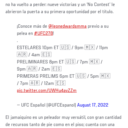
no ha vuelto a perder: nueve victorias y un ‘No Contest’ le
abrieron la puerta a su primera oportunidad por el título.
¡Conoce más de
@leonedwardsmma
previo a su
pelea en
#UFC278
!
.
ESTELARES 10pm ET 🇺🇸 / 9pm 🇲🇽 / 11pm
🇦🇷 / 4am 🇪🇸
PRELIMINARES 8pm ET 🇺🇸 / 7pm 🇲🇽 /
9pm 🇦🇷 / 2am 🇪🇸
PRIMERAS PRELIMS 6pm ET 🇺🇸 / 5pm 🇲🇽
/ 7pm 🇦🇷 / 12am 🇪🇸
pic.twitter.com/UWHu4avZZm
— UFC Español (@UFCEspanol)
August 17, 2022
El jamaiquino es un peleador muy versátil, con gran cantidad
de recursos tanto de pie como en el piso; cuenta con una