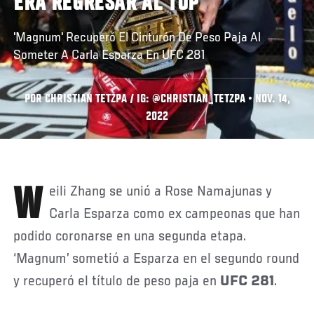
ERA REGRESAR AL TOP"
'Magnum' Recuperó El Cinturón De Peso Paja Al
Someter A Carla Esparza En UFC 281
POR CHRISTIAN TETZPA / IG: @CHRISTIAN_TETZPA • NOV. 14,
2022
Weili Zhang se unió a Rose Namajunas y
Carla Esparza como ex campeonas que han
podido coronarse en una segunda etapa.
‘Magnum’ sometió a Esparza en el segundo round
y recuperó el título de peso paja en
UFC 281
.