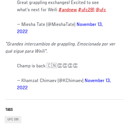
Great grappling exchanges! Excited to see
what’s next for Weili
#andnew
#ufc281
@ufc
— Miesha Tate (@MieshaTate)
November 13,
2022
"Grandes intercambios de grappling. Emocionada por ver
qué sigue para Weili".
Champ is back 🇨🇳👏👏👏👏
— Khamzat Chimaev (@KChimaev)
November 13,
2022
TAGS
UFC 281