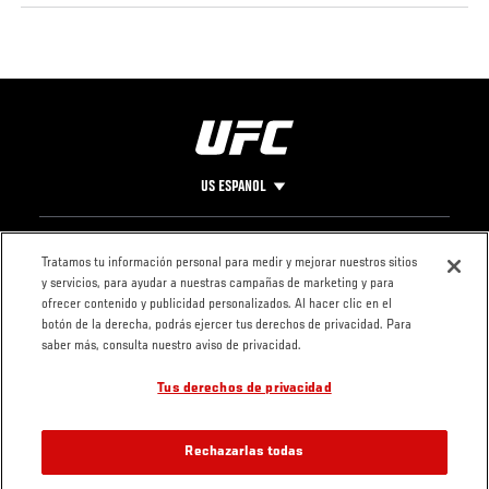
US ESPANOL
Pie
CONTACTO
LEGAL
Tratamos tu información personal para medir y mejorar nuestros sitios
y servicios, para ayudar a nuestras campañas de marketing y para
de
Condiciones
ofrecer contenido y publicidad personalizados. Al hacer clic en el
Página
Política de
botón de la derecha, podrás ejercer tus derechos de privacidad. Para
privacidad
saber más, consulta nuestro aviso de privacidad.
Tus derechos de privacidad
Rechazarlas todas