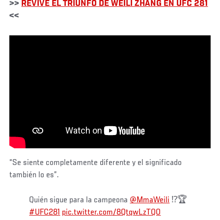
>>
REVIVE EL TRIUNFO DE WEILI ZHANG EN UFC 281
<<
“Se siente completamente diferente y el significado
también lo es”.
Quién sigue para la campeona
@MmaWeili
⁉️🏆
#UFC281
pic.twitter.com/8QtqwLzTQO