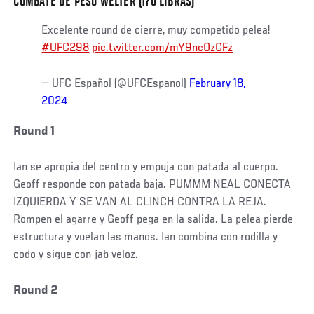
COMBATE DE PESO WELTER (170 LIBRAS)
Excelente round de cierre, muy competido pelea!
#UFC298
pic.twitter.com/mY9ncOzCFz
— UFC Español (@UFCEspanol)
February 18,
2024
Round 1
Ian se apropia del centro y empuja con patada al cuerpo.
Geoff responde con patada baja. PUMMM NEAL CONECTA
IZQUIERDA Y SE VAN AL CLINCH CONTRA LA REJA.
Rompen el agarre y Geoff pega en la salida. La pelea pierde
estructura y vuelan las manos. Ian combina con rodilla y
codo y sigue con jab veloz.
Round 2