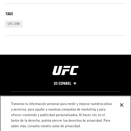
TAGS
UFC 298
US ESPANOL
Pie
CONTACTO
LEGAL
Tratamos tu información personal para medir y mejorar nuestros sitios
y servicios, para ayudar a nuestras campañas de marketing y para
de
Condiciones
ofrecer contenido y publicidad personalizados. Al hacer clic en el
Página
Política de
botón de la derecha, podrás ejercer tus derechos de privacidad. Para
privacidad
saber más, consulta nuestro aviso de privacidad.