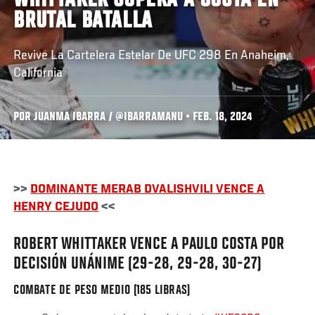
WHITTAKER SUPERA A COSTA EN
BRUTAL BATALLA
Revive La Cartelera Estelar De UFC 298 En Anaheim,
California
POR JUANMA IBARRA / @IBARRAMANU • FEB. 18, 2024
>>
DOMINANTE MERAB DVALISHVILI VENCE A
HENRY CEJUDO
<<
ROBERT WHITTAKER VENCE A PAULO COSTA POR
DECISIÓN UNÁNIME (29-28, 29-28, 30-27)
COMBATE DE PESO MEDIO (185 LIBRAS)