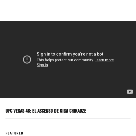
Pasar
al
contenido
principal
UFC VEGAS 46: EL ASCENSO DE GIGA CHIKADZE
FEATURED