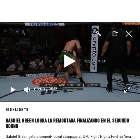
Pasar
al
contenido
principal
00:00
/
00:17
HIGHLIGHTS
GABRIEL GREEN LOGRA LA REMONTADA FINALIZANDO EN EL SEGUNDO
ROUND
Gabriel Green gets a second-round stoppage at UFC Fight Night: Font vs Vera