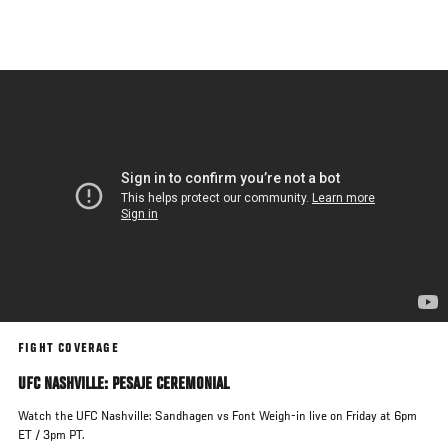
Pasar
al
contenido
principal
FIGHT COVERAGE
UFC NASHVILLE: PESAJE CEREMONIAL
Watch the UFC Nashville: Sandhagen vs Font Weigh-in live on Friday at 6pm
ET / 3pm PT.