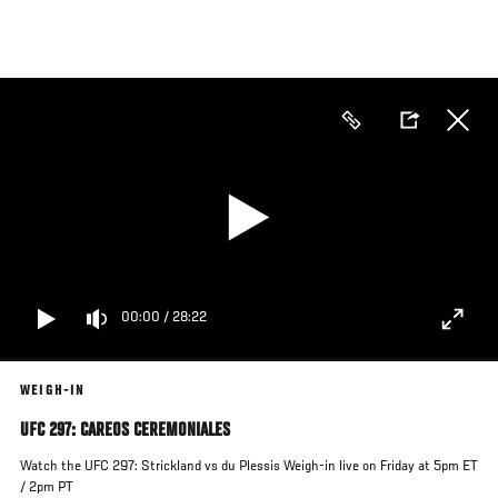
Pasar
al
contenido
principal
00:00
/
28:22
WEIGH-IN
UFC 297: CAREOS CEREMONIALES
Watch the UFC 297: Strickland vs du Plessis Weigh-in live on Friday at 5pm ET
/ 2pm PT