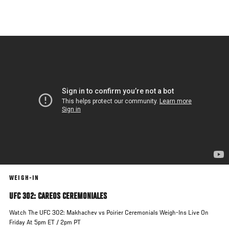
Pasar
al
contenido
principal
WEIGH-IN
UFC 302: CAREOS CEREMONIALES
Watch The UFC 302: Makhachev vs Poirier Ceremonials Weigh-Ins Live On
Friday At 5pm ET / 2pm PT