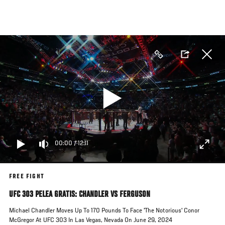
Pasar
al
contenido
principal
00:00
/
12:11
FREE FIGHT
UFC 303 PELEA GRATIS: CHANDLER VS FERGUSON
Michael Chandler Moves Up To 170 Pounds To Face 'The Notorious' Conor
McGregor At UFC 303 In Las Vegas, Nevada On June 29, 2024