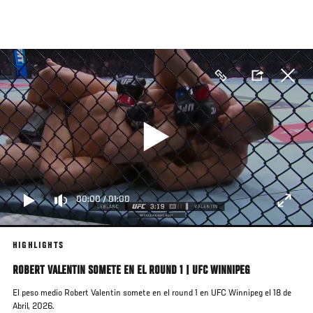
Pasar
al
contenido
principal
00:00
/
01:00
HIGHLIGHTS
ROBERT VALENTIN SOMETE EN EL ROUND 1 | UFC WINNIPEG
El peso medio Robert Valentin somete en el round 1 en UFC Winnipeg el 18 de
Abril, 2026.