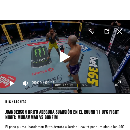
Pasar
al
contenido
principal
00:00
/
00:42
HIGHLIGHTS
JOANDERSON BRITO ASEGURA SUMISIÓN EN EL ROUND 1 | UFC FIGHT
NIGHT: MUHAMMAD VS BONFIM
El peso pluma Joanderson Brito derrota a Jordan Leavitt por sumisión a los 4:19