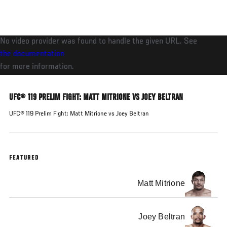
Pasar
al
contenido
No video provider was found to handle the given URL. See
principal
the documentation
for more information.
UFC® 119 PRELIM FIGHT: MATT MITRIONE VS JOEY BELTRAN
UFC® 119 Prelim Fight: Matt Mitrione vs Joey Beltran
FEATURED
Matt Mitrione
Joey Beltran