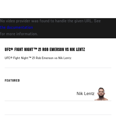
Pasar
al
contenido
No video provider was found to handle the given URL. See
principal
the documentation
for more information.
UFC® FIGHT NIGHT™ 21 ROB EMERSON VS NIK LENTZ
UFC® Fight Night™ 21 Rob Emerson vs Nik Lentz
FEATURED
Nik Lentz