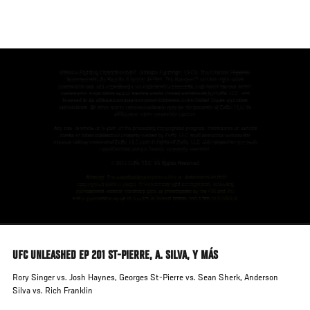
Pasar
al
contenido
principal
UFC UNLEASHED EP 201 ST-PIERRE, A. SILVA, Y MÁS
Rory Singer vs. Josh Haynes, Georges St-Pierre vs. Sean Sherk, Anderson
Silva vs. Rich Franklin