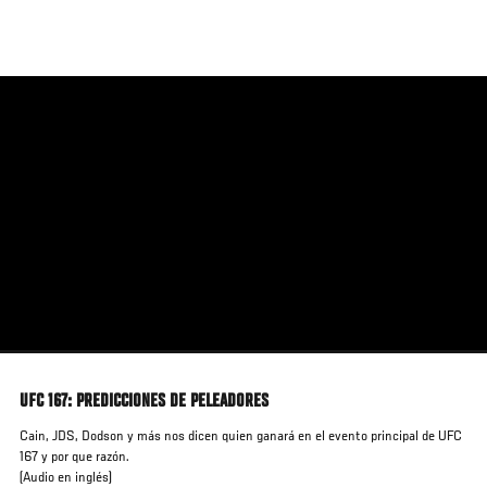
Pasar
al
contenido
principal
UFC 167: PREDICCIONES DE PELEADORES
Cain, JDS, Dodson y más nos dicen quien ganará en el evento principal de UFC
167 y por que razón.
(Audio en inglés)