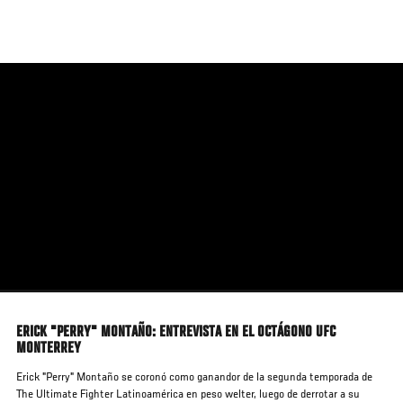
Pasar
al
contenido
principal
ERICK "PERRY" MONTAÑO: ENTREVISTA EN EL OCTÁGONO UFC
MONTERREY
Erick "Perry" Montaño se coronó como ganandor de la segunda temporada de
The Ultimate Fighter Latinoamérica en peso welter, luego de derrotar a su