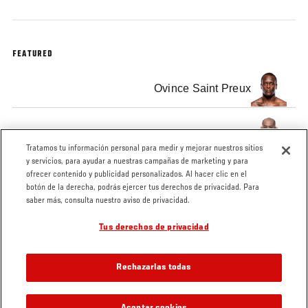
FEATURED
Ovince Saint Preux
Yushin Okami
Tratamos tu información personal para medir y mejorar nuestros sitios
y servicios, para ayudar a nuestras campañas de marketing y para
ofrecer contenido y publicidad personalizados. Al hacer clic en el
botón de la derecha, podrás ejercer tus derechos de privacidad. Para
saber más, consulta nuestro aviso de privacidad.
Tags
UFC
UFC
UFC
Minuto
Ovince
Yus
Tus derechos de privacidad
Español
Fight
UFC
Saint
Oka
Night
Español
Preux
Rechazarlas todas