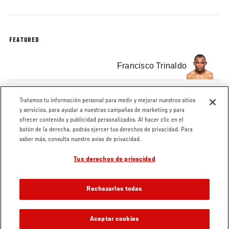
FEATURED
Francisco Trinaldo
James Vick
Tratamos tu información personal para medir y mejorar nuestros sitios
y servicios, para ayudar a nuestras campañas de marketing y para
ofrecer contenido y publicidad personalizados. Al hacer clic en el
botón de la derecha, podrás ejercer tus derechos de privacidad. Para
saber más, consulta nuestro aviso de privacidad.
Tus derechos de privacidad
Tags
UFC
UFC
UFC Fight
Minuto UFC
Español
Night
Español
Rechazarlas todas
Aceptar cookies
VIDEOS RELACIONADOS