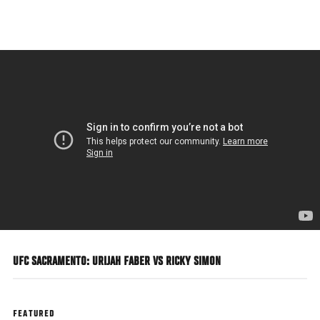
Pasar
al
contenido
principal
UFC SACRAMENTO: URIJAH FABER VS RICKY SIMON
FEATURED