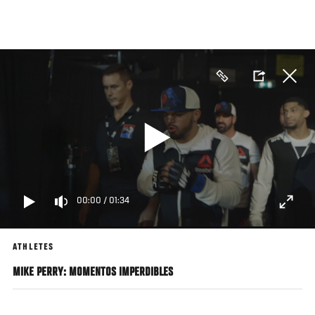
Pasar
al
contenido
principal
00:00
/
01:34
ATHLETES
MIKE PERRY: MOMENTOS IMPERDIBLES