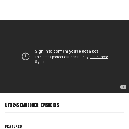
Pasar
al
contenido
principal
UFC 245 EMBEDDED: EPISODIO 5
FEATURED