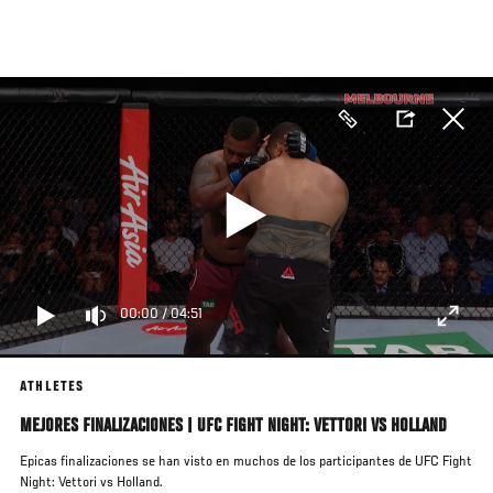
Pasar
al
contenido
principal
00:00
/
04:51
ATHLETES
MEJORES FINALIZACIONES | UFC FIGHT NIGHT: VETTORI VS HOLLAND
Epicas finalizaciones se han visto en muchos de los participantes de UFC Fight
Night: Vettori vs Holland.