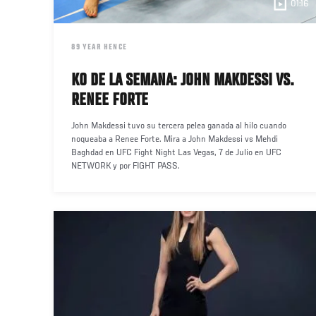
01:16
DATE
89 YEAR HENCE
KO DE LA SEMANA: JOHN MAKDESSI VS.
RENEE FORTE
John Makdessi tuvo su tercera pelea ganada al hilo cuando
noqueaba a Renee Forte. Mira a John Makdessi vs Mehdi
Baghdad en UFC Fight Night Las Vegas, 7 de Julio en UFC
NETWORK y por FIGHT PASS.