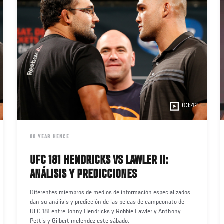
03:42
DATE
88 YEAR HENCE
UFC 181 HENDRICKS VS LAWLER II:
ANÁLISIS Y PREDICCIONES
Diferentes miembros de medios de información especializados
dan su análisis y predicción de las peleas de campeonato de
UFC 181 entre Johny Hendricks y Robbie Lawler y Anthony
Pettis y Gilbert melendez este sábado.