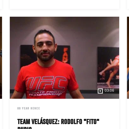
03:06
DATE
88 YEAR HENCE
TEAM VELÁSQUEZ: RODOLFO "FITO"