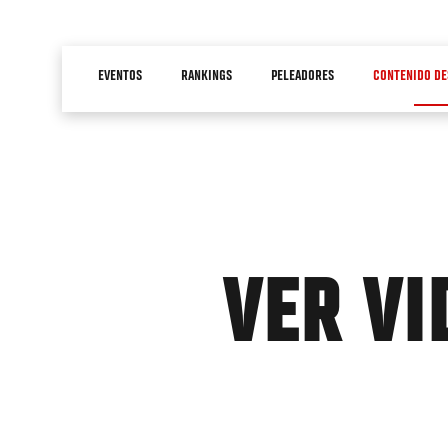
Pasar
al
Main
contenido
EVENTOS
RANKINGS
PELEADORES
CONTENIDO DE
navigation
principal
VER VI