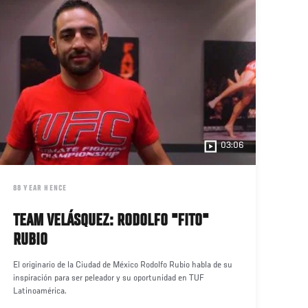
03:06
DATE
88 YEAR HENCE
TEAM VELÁSQUEZ: RODOLFO "FITO"
RUBIO
El originario de la Ciudad de México Rodolfo Rubio habla de su
inspiración para ser peleador y su oportunidad en TUF
Latinoamérica.