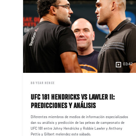
03:42
DATE
88 YEAR HENCE
UFC 181 HENDRICKS VS LAWLER II:
PREDICCIONES Y ANÁLISIS
Diferentes miembros de medios de información especializados
dan su análisis y predicción de las peleas de campeonato de
UFC 181 entre Johny Hendricks y Robbie Lawler y Anthony
Pettis y Gilbert melendez este sábado.