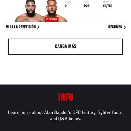
Asalto
Hora
Método
2
1:29
KO/TKO
VICTORIA
MIRA LA REPETICIÓN
RESUMEN
CARGA MÁS
INFO
Learn more about Alan Baudot's UFC history, fighter facts,
and Q&A below.