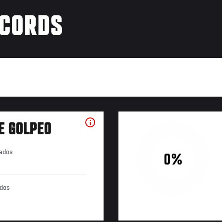
ÉCORDS
E GOLPEO
tados
0%
ados