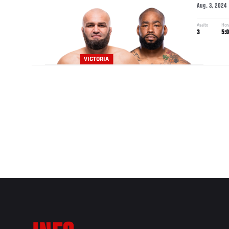
Aug. 3, 2024
Asalto
Hor
3
5:
VICTORIA