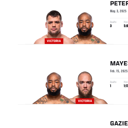
PETE
May. 3, 2025
Asalto
Hor
3
5:
VICTORIA
MAYE
Feb. 15, 2025
Asalto
Hor
1
1:1
VICTORIA
GAZI