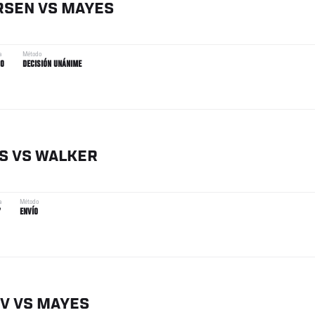
RSEN
VS
MAYES
a
Método
00
DECISIÓN UNÁNIME
S
VS
WALKER
a
Método
7
ENVÍO
EV
VS
MAYES