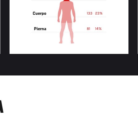
Cuerpo
133
23%
Pierna
81
14%
A