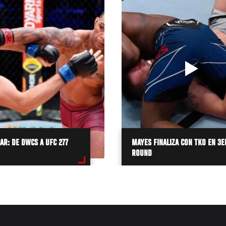
AR: DE DWCS A UFC 277
MAYES FINALIZA CON TKO EN 3E
ROUND