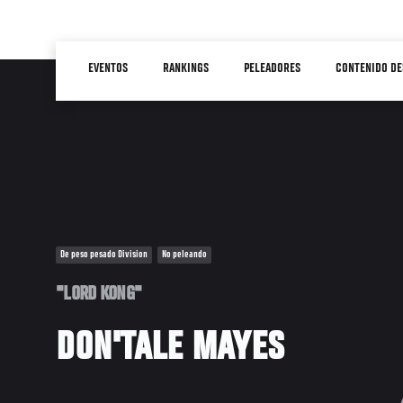
Pasar
al
Main
contenido
EVENTOS
RANKINGS
PELEADORES
CONTENIDO DE
navigation
principal
De peso pesado Division
No peleando
"LORD KONG"
DON'TALE MAYES