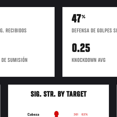
47
%
G. RECIBIDOS
DEFENSA DE GOLPES S
0.25
 DE SUMISIÓN
KNOCKDOWN AVG
SIG. STR. BY TARGET
Cabeza
361
63%