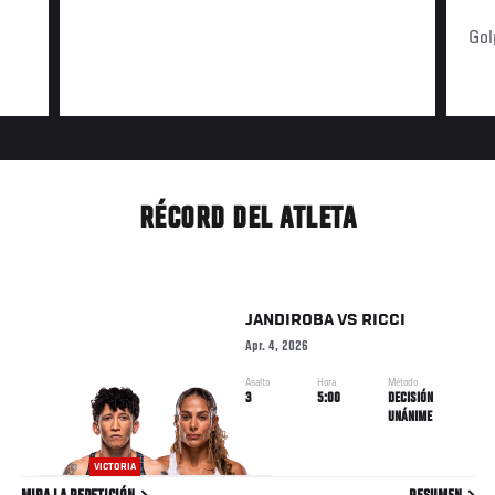
Gol
RÉCORD DEL ATLETA
JANDIROBA
VS
RICCI
Apr. 4, 2026
Asalto
Hora
Método
3
5:00
DECISIÓN
UNÁNIME
VICTORIA