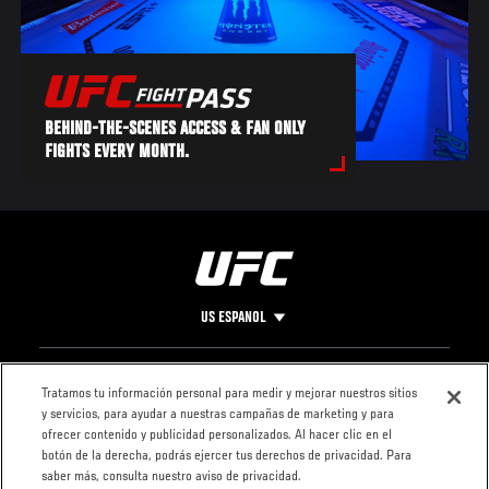
BEHIND-THE-SCENES ACCESS & FAN ONLY
FIGHTS EVERY MONTH.
US ESPANOL
Pie
CONTACTO
LEGAL
Tratamos tu información personal para medir y mejorar nuestros sitios
y servicios, para ayudar a nuestras campañas de marketing y para
de
Condiciones
ofrecer contenido y publicidad personalizados. Al hacer clic en el
Página
Política de
botón de la derecha, podrás ejercer tus derechos de privacidad. Para
privacidad
saber más, consulta nuestro aviso de privacidad.