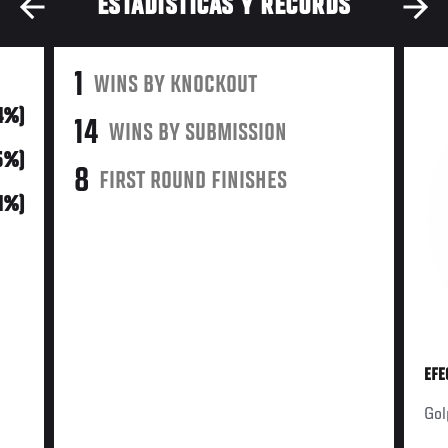
ESTADÍSTICAS Y RÉCORDS
1
WINS BY KNOCKOUT
(4%)
14
WINS BY SUBMISSION
5%)
8
FIRST ROUND FINISHES
61%)
EFE
Gol