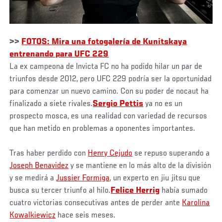
>>
FOTOS: Mira una fotogalería de Kunitskaya
entrenando para UFC 229
La ex campeona de Invicta FC no ha podido hilar un par de
triunfos desde 2012, pero UFC 229 podría ser la oportunidad
para comenzar un nuevo camino. Con su poder de nocaut ha
finalizado a siete rivales.
Sergio Pettis
ya no es un
prospecto mosca, es una realidad con variedad de recursos
que han metido en problemas a oponentes importantes.
Tras haber perdido con
Henry Cejudo
se repuso superando a
Joseph Benavidez
y se mantiene en lo más alto de la división
y se medirá a
Jussier Formiga
, un experto en jiu jitsu que
busca su tercer triunfo al hilo.
Felice Herrig
había sumado
cuatro victorias consecutivas antes de perder ante
Karolina
Kowalkiewicz
hace seis meses.