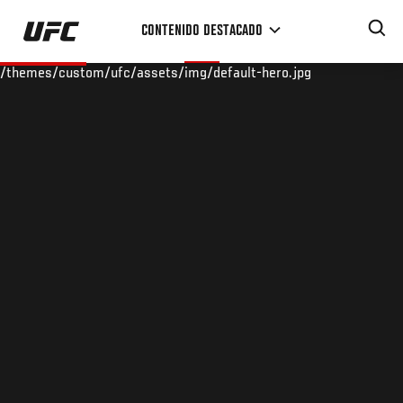
Pasar
CONTENIDO DESTACADO
al
contenido
/themes/custom/ufc/assets/img/default-hero.jpg
principal