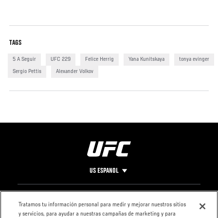
TAGS
5 A Seguir
UFC 229
Felice Herrig
Yana Kunitskaya
tonya evinger
Sergio Pettis
Alexander Volkov
US ESPANOL
Pie
CONTACTO
LEGAL
Tratamos tu información personal para medir y mejorar nuestros sitios
y servicios, para ayudar a nuestras campañas de marketing y para
de
Condiciones