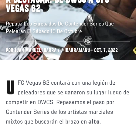
A DESTACAR: DE DWCS A UFC
VEGAS 62
Repasa Los Egresados De Contender Series Que
Pelearán El Sábado 15 De Octubre
POR JUAN MANUEL IBARRA / @IBARRAMANU • OCT. 7, 2022
UFC Vegas 62 contará con una legión de
peleadores que se ganaron su lugar luego de
competir en DWCS. Repasamos el paso por
Contender Series de los artistas marciales
mixtos que buscarán el brazo en
alto
.