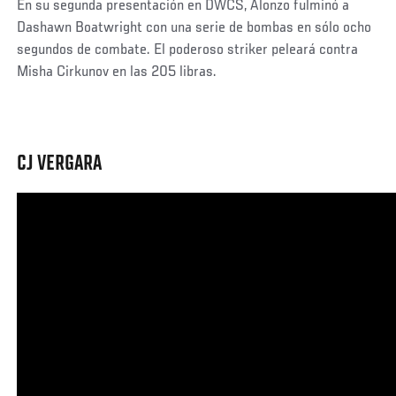
En su segunda presentación en DWCS, Alonzo fulminó a
Dashawn Boatwright con una serie de bombas en sólo ocho
segundos de combate. El poderoso striker peleará contra
Misha Cirkunov en las 205 libras.
CJ VERGARA