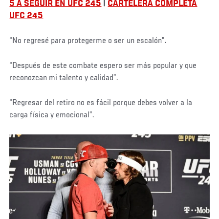
5 A SEGUIR EN UFC 245
|
CARTELERA COMPLETA
UFC 245
Social
“No regresé para protegerme o ser un escalón".
Post
Social
“Después de este combate espero ser más popular y que
Post
reconozcan mi talento y calidad”.
Social
“Regresar del retiro no es fácil porque debes volver a la
Post
carga física y emocional”.