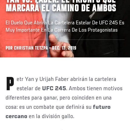
YAN VS. FABER: EL TRIUNFO QUE
MARCARÁ EL CAMINO DE AMBOS
El Duelo Que Abrirá La Cartelera Estelar De UFC 245 Es
Muy Importante En La Carrera De Los Protagonistas
POR CHRISTIAN TETZPA • DEC. 13, 2019
Petr Yan y Urijah Faber abrirán la cartelera
estelar de
UFC 245
. Ambos tienen motivos
diferentes para ganar, pero coinciden en una
cosa: es un combate que definirá su
futuro
cercano
en la división gallo.