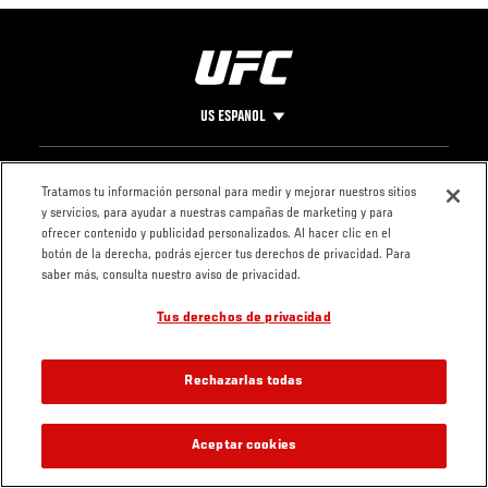
US ESPANOL
Pie
CONTACTO
LEGAL
Tratamos tu información personal para medir y mejorar nuestros sitios
y servicios, para ayudar a nuestras campañas de marketing y para
de
Condiciones
ofrecer contenido y publicidad personalizados. Al hacer clic en el
Página
Política de
botón de la derecha, podrás ejercer tus derechos de privacidad. Para
privacidad
saber más, consulta nuestro aviso de privacidad.
Tus derechos de privacidad
Rechazarlas todas
Aceptar cookies