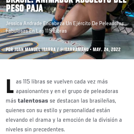
BRASIL: ANIMADOR ABSOLUTO DEL
PESO PAJA
Jessica Andrade Encabeza Un Ejército De Peleadoras
Fabulosas En Las 115 Libras
POR JUAN MANUEL IBARRA / @IBARRAMANU • MAY. 24, 2022
Las 115 libras se vuelven cada vez más
apasionantes y en el grupo de peleadoras
más
talentosas
se destacan las brasileñas,
quienes con su estilo y personalidad están
elevando el drama y la emoción de la división a
niveles sin precedentes.