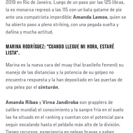
2019 en Río de Janeiro. Luego de un paso por las 125 libras,
la ex monarca regresó a las 115 con un kata gatame de pie
ante una compatriota imperdible:
Amanda Lemos
, quien se
ha abierto paso a pleno striking, con una pegada suelta y
dañina y mucha actitud.
MARINA RODRÍGUEZ: “CUANDO LLEGUE MI HORA, ESTARÉ
Social
LISTA”.
Post
Marina es la nueva cara del muay thai brasileño femenil; su
manejo de las distancias y la potencia de su golpeo no
encuentra respuesta y la han depositado en las puertas de
una pelea por el
cinturón
.
Amanda Ribas
y
Virna Jandiroba
son grapplers de
calibre mundial; el conocimiento y la sangre fría en el suelo
las ha situado en el ranking y cuentan con el potencial para
seguir escalando hasta el peldaño más alto de la división.
Tienen recursos, experiencia en peleas bravas y saben