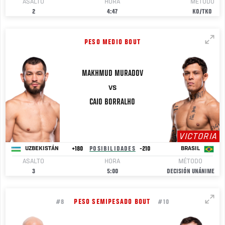
ASALTO
HORA
MÉTODO
2
4:47
KO/TKO
PESO MEDIO BOUT
MAKHMUD
MURADOV
VS
CAIO
BORRALHO
VICTORIA
+180
POSIBILIDADES
-210
UZBEKISTÁN
BRASIL
ASALTO
HORA
MÉTODO
3
5:00
DECISIÓN UNÁNIME
PESO SEMIPESADO BOUT
#8
#10