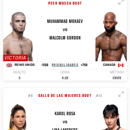
PESO MOSCA BOUT
MUHAMMAD
MOKAEV
VS
MALCOLM
GORDON
VICTORIA
-1150
POSIBILIDADES
+750
REINO UNIDO
CANADÁ
ASALTO
HORA
MÉTODO
3
4:26
ENVÍO
GALLO DE LAS MUJERES BOUT
#9
#12
KAROL
ROSA
VS