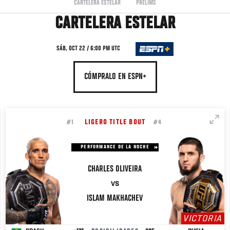
CARTELERA ESTELAR
PRELIMS
CARTELERA ESTELAR
SÁB, OCT 22 / 6:00 PM UTC
CÓMPRALO EN ESPN+
LIGERO TITLE BOUT
#1
#4
PERFORMANCE DE LA NOCHE
CHARLES
OLIVEIRA
VS
ISLAM
MAKHACHEV
VICTORIA