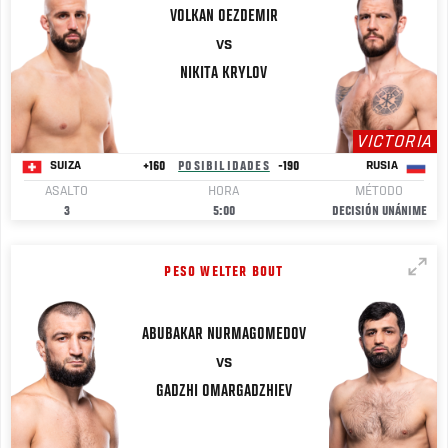
VOLKAN
OEZDEMIR
VS
NIKITA
KRYLOV
VICTORIA
+160
POSIBILIDADES
-190
SUIZA
RUSIA
ASALTO
HORA
MÉTODO
3
5:00
DECISIÓN UNÁNIME
PESO WELTER BOUT
ABUBAKAR
NURMAGOMEDOV
VS
GADZHI
OMARGADZHIEV