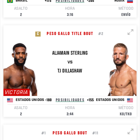
+175
POSIBILIDADES
-205
BRASIL
RUSIA
ASALTO
HORA
MÉTODO
2
3:16
ENVÍO
PESO GALLO TITLE BOUT
C
#2
ALJAMAIN
STERLING
VS
TJ
DILLASHAW
VICTORIA
-180
POSIBILIDADES
+155
ESTADOS UNIDOS
ESTADOS UNIDOS
ASALTO
HORA
MÉTODO
2
3:44
KO/TKO
PESO GALLO BOUT
#1
#11