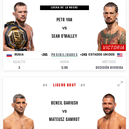
LUCHA DE LA NOCHE
PETR
YAN
VS
SEAN
O'MALLEY
VICTORIA
-285
POSIBILIDADES
+240
RUSIA
ESTADOS UNIDOS
ASALTO
HORA
MÉTODO
3
5:00
DECISIÓN DIVIDIDA
LIGERO BOUT
#6
#9
BENEIL
DARIUSH
VS
MATEUSZ
GAMROT