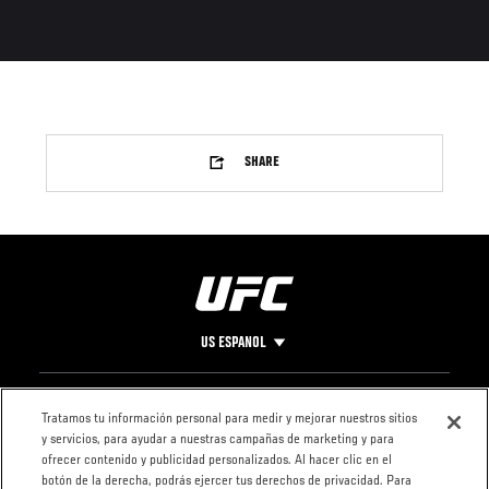
SHARE
US ESPANOL
Pie
CONTACTO
LEGAL
Tratamos tu información personal para medir y mejorar nuestros sitios
y servicios, para ayudar a nuestras campañas de marketing y para
de
Condiciones
ofrecer contenido y publicidad personalizados. Al hacer clic en el
Página
Política de
botón de la derecha, podrás ejercer tus derechos de privacidad. Para