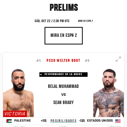
PRELIMS
SÁB, OCT 22 / 2:30 PM UTC
MIRA EN ESPN 2
MIRA EN ESPN 2
PESO WELTER BOUT
#5
#8
PERFORMANCE DE LA NOCHE
BELAL
MUHAMMAD
VS
SEAN
BRADY
VICTORIA
+115
POSIBILIDADES
-135
PALESTINE
ESTADOS UNIDOS