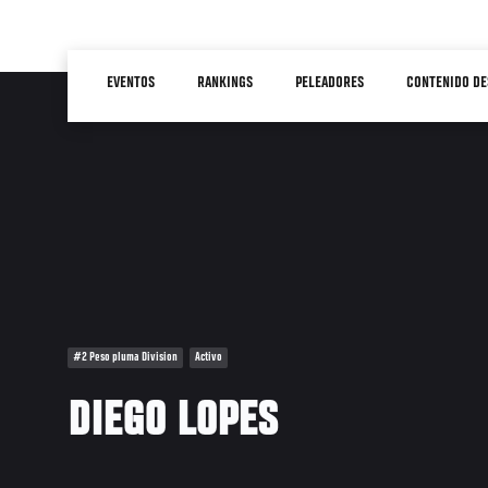
Pasar
al
Main
contenido
EVENTOS
RANKINGS
PELEADORES
CONTENIDO DE
navigation
principal
#2 Peso pluma Division
Activo
DIEGO LOPES