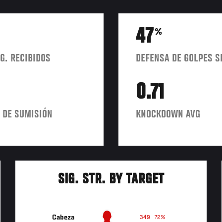
47
%
G. RECIBIDOS
DEFENSA DE GOLPES S
0.71
 DE SUMISIÓN
KNOCKDOWN AVG
SIG. STR. BY TARGET
Cabeza
349
72%