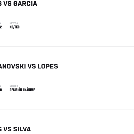
S
VS
GARCIA
a
Método
42
KO/TKO
ANOVSKI
VS
LOPES
a
Método
00
DECISIÓN UNÁNIME
S
VS
SILVA