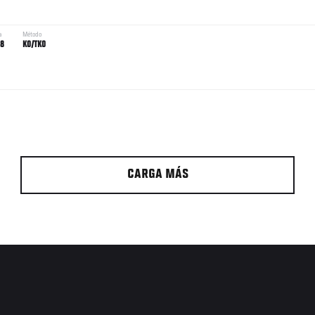
a
Método
48
KO/TKO
CARGA MÁS