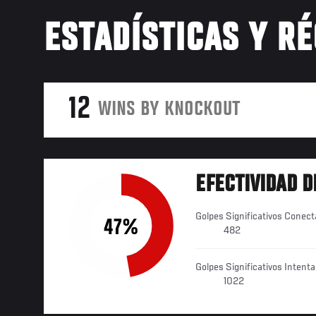
ESTADÍSTICAS Y R
12
WINS BY KNOCKOUT
EFECTIVIDAD D
Golpes Significativos Conec
47%
482
Golpes Significativos Intent
1022