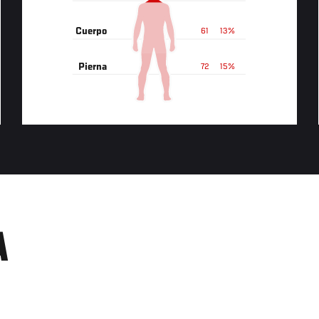
Cuerpo
61
13%
Pierna
72
15%
A