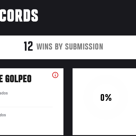
ÉCORDS
12
WINS BY SUBMISSION
E GOLPEO
tados
0%
ados