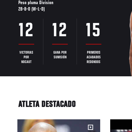
Peso pluma Division
28-8-0 (W-L-D)
12
12
15
VICTORIAS
GANA POR
PRIMEROS
POR
SUMISIÓN
ACABADOS
NOCAUT
REDONDOS
ATLETA DESTACADO