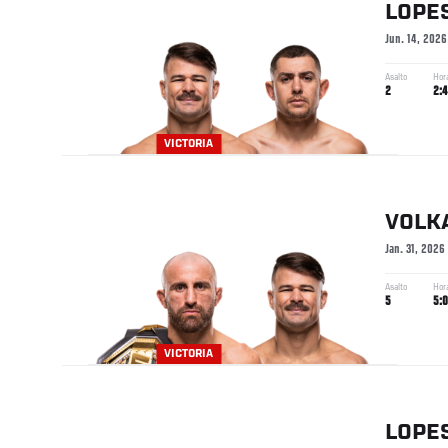
LOPE
Jun. 14, 2026
Asalto
Hor
2
2:
VICTORIA
VOLK
Jan. 31, 2026
Asalto
Hor
5
5:
VICTORIA
LOPE