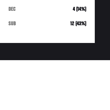
DEC
4 (14%)
SUB
12 (43%)